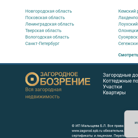
Новгородская область
Кемский 
Псковская область
Лахденпо
Ленинградская область
Лоухский
Тверская область
Олонецки
Вологодская область
Суоярвск
Санкт-Петербург
Сегежски
Смотреть
Загородные д
Коттеджные п
Участки
Вся загородная
Квартиры
недвижимость
и
© ИП Малыщева Б.Л. Все права защищен
www.zagorod.spb.ru обязательна. Редак
сертификаты и лицензии. Перепечатка л