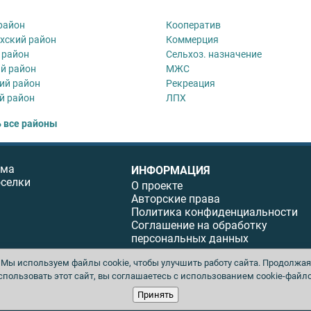
район
Кооператив
хский район
Коммерция
 район
Сельхоз. назначение
й район
МЖС
ий район
Рекреация
й район
ЛПХ
 все районы
ома
ИНФОРМАЦИЯ
оселки
О проекте
Авторские права
Политика конфиденциальности
Соглашение на обработку
персональных данных
Мы используем файлы cookie, чтобы улучшить работу сайта. Продолжая
спользовать этот сайт, вы соглашаетесь с использованием cookie-файло
ы. Перепечатка материалов данного сайта возможна только с письменного разреше
Принять
ция не несет ответственности за содержание рекламных материалов. Все рекламиру
юбых материалов без письменного согласия издателя запрещена.