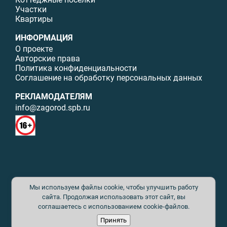
Участки
Квартиры
ИНФОРМАЦИЯ
О проекте
Авторские права
Политика конфиденциальности
Соглашение на обработку персональных данных
РЕКЛАМОДАТЕЛЯМ
info@zagorod.spb.ru
© ИП Малыщева Б.Л. Все права защищены. Перепечатка материалов
Мы используем файлы cookie, чтобы улучшить работу
данного сайта возможна только с письменного разрешения. При
цитировании ссылка на www.zagorod.spb.ru обязательна. Редакция не
сайта. Продолжая использовать этот сайт, вы
несет ответственности за содержание рекламных материалов. Все
соглашаетесь с использованием cookie-файлов.
рекламируемые товары и услуги имеют необходимые сертификаты и
Принять
лицензии. Перепечатка любых материалов без письменного согласия