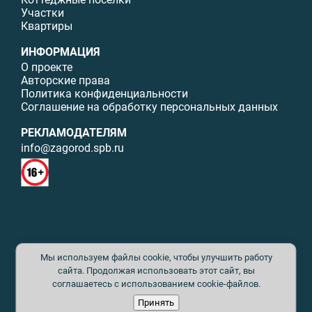
Участки
Квартиры
ИНФОРМАЦИЯ
О проекте
Авторские права
Политика конфиденциальности
Соглашение на обработку персональных данных
РЕКЛАМОДАТЕЛЯМ
info@zagorod.spb.ru
© ИП Малыщева Б.Л. Все права защищены. Перепечатка материалов
Мы используем файлы cookie, чтобы улучшить работу
данного сайта возможна только с письменного разрешения. При
цитировании ссылка на www.zagorod.spb.ru обязательна. Редакция не
сайта. Продолжая использовать этот сайт, вы
несет ответственности за содержание рекламных материалов. Все
соглашаетесь с использованием cookie-файлов.
рекламируемые товары и услуги имеют необходимые сертификаты и
Принять
лицензии. Перепечатка любых материалов без письменного согласия