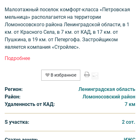
Малоэтажный поселок комфорт-класса «Петровская
мельница» располагается на территории
Ломоносовского района Ленинградской области, в 1
км. от Красного Села, в 7 км. от КАД, в 17 км. от
Пушкина, в 19 км. от Петергофа. Застройщиком
является компания «Стройлес».
Территория поселка в настоящее время активно
застраивается. Вниманию покупателей представлены
В избранное
танухаусы на земельных участках различной
площади, а также квартиры. Минимальная площадь
Регион:
Ленинградская область
квартир, представленных в трехэтажных таунхасах,
Район:
Ломоносовский район
составляет 36 кв.м.
Удаленность от КАД:
7 км
Проект предусматривает обеспечение поселка всеми
центральными инженерными коммуникациями:
S участка:
2 сот.
электроэнергией, водопроводом, газом, канализацией,
а также телевидением и интернетом.
Статус земли:
ИЖС