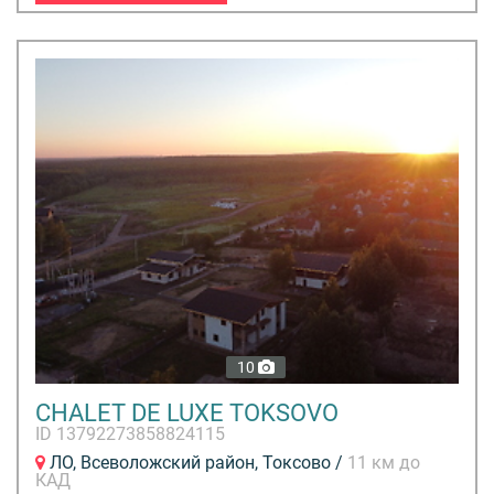
10
CHALET DE LUXE TOKSOVO
ID 13792273858824115
ЛО, Всеволожский район, Токсово /
11 км до
КАД