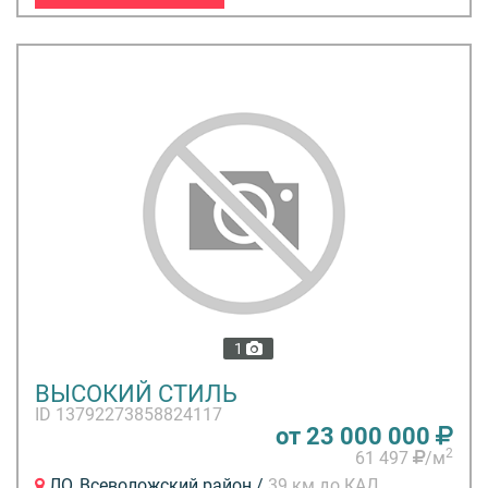
1
ВЫСОКИЙ СТИЛЬ
ID 13792273858824117
от 23 000 000
2
61 497
/м
ЛО, Всеволожский район /
39 км до КАД