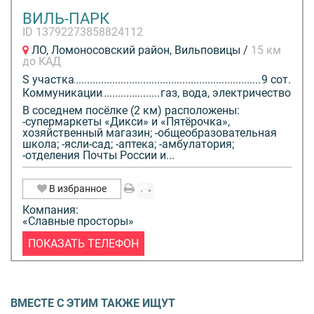
ВИЛЬ-ПАРК
ID 13792273858824112
ЛО, Ломоносовский район, Вильповицы /
15 км
до КАД
S участка
9 сот.
Коммуникации
газ, вода, электричество
В соседнем посёлке (2 км) расположены:
-супермаркеты «Дикси» и «Пятёрочка»,
хозяйственный магазин; -общеобразовательная
школа; -ясли-сад; -аптека; -амбулатория;
-отделения Почты России и...
В избранное
Компания:
«Славные просторы»
ПОКАЗАТЬ ТЕЛЕФОН
ВМЕСТЕ С ЭТИМ ТАКЖЕ ИЩУТ