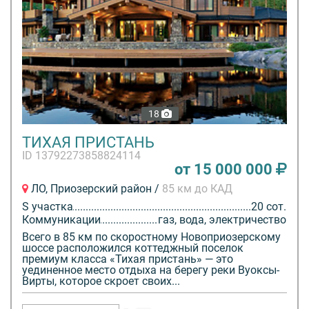
18
ТИХАЯ ПРИСТАНЬ
ID 13792273858824114
от 15 000 000
ЛО, Приозерский район /
85 км до КАД
S участка
20 сот.
Коммуникации
газ, вода, электричество
Всего в 85 км по скоростному Новоприозерскому
шоссе расположился коттеджный поселок
премиум класса «Тихая пристань» — это
уединенное место отдыха на берегу реки Вуоксы-
Вирты, которое скроет своих...