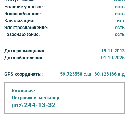
Наличие участка:
есть
В поселке «Петровская мельница»:
Водоснабжение:
есть
- все дома 2-3 этажа;
Канализация:
нет
- при строительстве используются современные
Электроснабжение:
есть
высококачественные строительные материалы;
Газоснабжение:
есть
- квартиры и таунхаусы сдаются под чистовую
отделку;
Дата размещения:
19.11.2013
- поселок обеспечен инженерными сетями
Дата обновления:
01.10.2025
- квартиры имеют свободную планировку;
- уникальная архитектура;
- панорамные окна, высокие потолки (до 3, 5 метров);
GPS координаты:
59.723558 с.ш
30.123186 в.д
- гостевые парковки;
- детские площадки во дворе;
Компания:
- проектом предусмотрено строительство детского
Петровская мельница
сада и школы, поликлиники;
244-13-32
(812)
- рядом лес и два чистейших озера – Безымянное и
Дудергофское;
- до горнолыжного курорта Туутари-парк на машине за
15 минут;