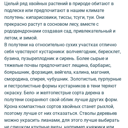
Целый ряд хвойных растений в природе обитают в
подлеске или предпочитают в нашем климате
полутень: кипарисовики, тиссы, тсуги, туи. Они
прекрасно растут в сосновом лесу, вместе с
рододендронами создавая сад, привлекательный и
летом, и зимой.
В полутени на относительно сухих участках отлично
себя чувствуют кустарники: волчеягодник, бересклет,
бузина, пузыреплодник и сирень. Более сырые и
тяжелые почвы предпочитают лещина, барбарис,
боярышник, форзиция, вейгела, калина, магония,
смородина, спирея, чубушник. Золотистые, пурпурные
и пестролистные формы кустарников в тени теряют
окраску. Бело- и желтопестрые сорта дерена в
полутени сохраняют свой облик лучше других форм.
Крона компактных сортов хвойных станет рыхлой,
поэтому лучше от них отказаться. Стволы деревьев
можно украсить лианами, для этого лучше выбирать
не слишком крупные виды, например княжики или