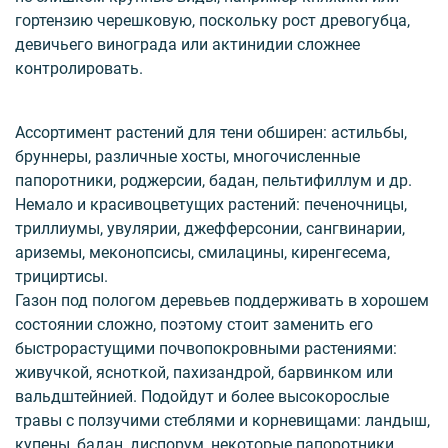
гортензию черешковую, поскольку рост древогубца,
девичьего винограда или актинидии сложнее
контролировать.
Ассортимент растений для тени обширен: астильбы,
бруннеры, различные хосты, многочисленные
папоротники, роджерсии, бадан, пельтифиллум и др.
Немало и красивоцветущих растений: печеночницы,
триллиумы, увулярии, джефферсонии, сангвинарии,
ариземы, меконопсисы, смилацины, киренгесема,
трициртисы.
Газон под пологом деревьев поддерживать в хорошем
состоянии сложно, поэтому стоит заменить его
быстрорастущими почвопокровными растениями:
живучкой, ясноткой, пахизандрой, барвинком или
вальдштейнией. Подойдут и более высокорослые
травы с ползучими стеблями и корневищами: ландыш,
купены, бадан, диспорум, некоторые папоротники.