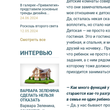
детские комнаты совер
В галерее «Привилегия»
что они замечательные
представили основные
мое отношение к детс
тренды дизайна...
24.06.2024
Да, осталась некая ск
воплотить, но стало н
Роскошь второго света
Детская — не просто ко
12.05.2024
гостиная. Это и гостина
Смотреть все
учебная, и спальня, и 
друзей на ночевку… Пр
ИНТЕРВЬЮ
что ребенок не просто
задания, а с ним рядо
которому тоже должно
приходится заниматься
— Как много функций у
ВАРВАРА ЗЕЛЕНИНА
стараются как-то разг
СДЕЛАТЬ НЕЛЬЗЯ
в семье не один ребено
ОТКАЗАТЬ
— Да, у нас бывают про
Варвара Зеленина,