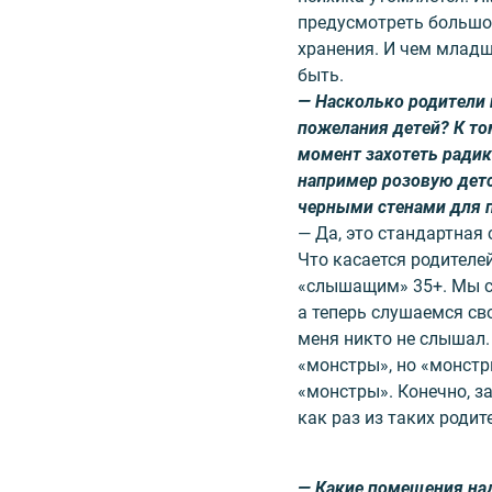
предусмотреть большо
хранения. И чем младш
быть.
— Насколько родители 
пожелания детей? К том
момент захотеть радик
например розовую детс
черными стенами для 
— Да, это стандартная 
Что касается родителе
«слышащим» 35+. Мы с
а теперь слушаемся сво
меня никто не слышал.
«монстры», но «монст
«монстры». Конечно, з
как раз из таких родит
— Какие помещения на