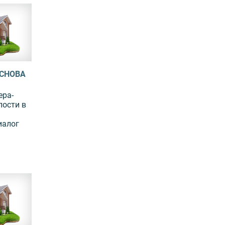
СНОВА
ера-
лости в
иалог