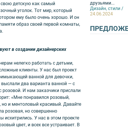
друзьями...
 свою детскую как самый
Дизайн, стили /
зочный уголок. Тот мир, который
24.06.2024
отором ему было очень хорошо. И он
памяти образ своей первой комнаты,
ПРЕДЛОЖ
а.
твуют в создании дизайнерских
нерам нелегко работать с детьми,
сложные клиенты. У нас был проект
примыкающей ванной для девочки,
 выслали два варианта ванной — с
с розовой. И нам заказчики прислали
ворит: «Мне понравился розовый,
, но и ментоловый красивый. Давайте
ла розовая, но совершенно
ы исхитрились. У нас в этом проекте
озовый цвет, и всех все устраивает. В