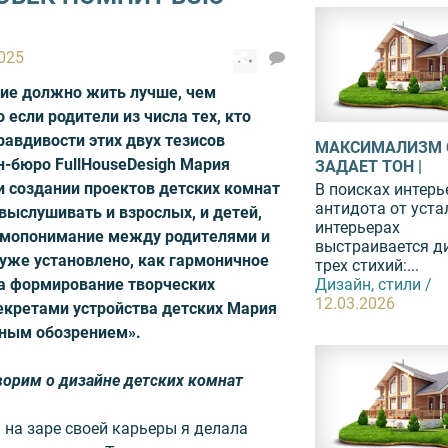
2025
ие должно жить лучше, чем
если родители из числа тех, кто
равдивости этих двух тезисов
МАКСИМАЛИЗМ 
н-бюро FullHouseDesigh Мария
ЗАДАЕТ ТОН |
и создании проектов детских комнат
В поисках интерь
антидота от уста
выслушивать и взрослых, и детей,
интерьерах
имопонимание между родителями и
выстраивается д
 уже установлено, как гармоничное
трех стихий:...
Дизайн, стили /
на формирование творческих
12.03.2026
екретами устройства детских Мария
дным обозрением».
ворим о дизайне детских комнат
 на заре своей карьеры я делала