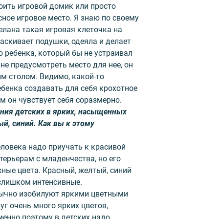
роить игровой домик или просто
сное игровое место. Я знаю по своему
делана такая игровая клеточка на
таскивает подушки, одеяла и делает
аю ребенка, который бы не устраивал
 не предусмотреть место для нее, он
им столом. Видимо, какой-то
ебенка создавать для себя крохотное
м он чувствует себя соразмерно.
ания детских в ярких, насыщенных
ый, синий. Как вы к этому
еловека надо приучать к красивой
терьерам с младенчества, но его
ые цвета. Красный, желтый, синий
слишком интенсивные.
обычно изобилуют яркими цветными
уг очень много ярких цветов,
менно поэтому в детских надо