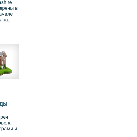
shire
верены в
ачале
 на...
НДЫ
ерея
овела
ерами и