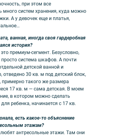
очность, при этом все
 много систем хранения, куда можно
жки. А у девочек еще и платья,
тальное…
ата, ванная, иногда своя гардеробная
аяся история?
о это премиум-сегмент. Безусловно,
х просто система шкафов. А почти
отдельной детской ванной и
 отведено 30 кв. м под детский блок,
я, примерно такого же размера
еся 17 кв. м — сама детская. В моем
ние, в котором можно сделать
для ребенка, начинается с 17 кв.
ионала, есть какое-то объяснение
ресольным этажам?
и любят антресольные этажи. Там они