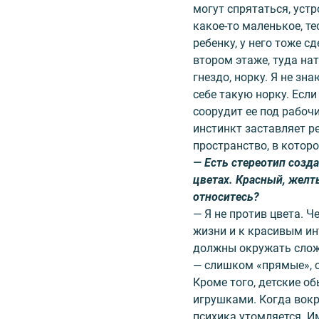
могут спрятаться, уст
какое-то маленькое, те
ребенку, у него тоже с
втором этаже, туда на
гнездо, норку. Я не зн
себе такую норку. Если
соорудит ее под рабоч
инстинкт заставляет р
пространство, в которо
— Есть стереотип созд
цветах. Красный, желт
относитесь?
— Я не против цвета. Ч
жизни и к красивым ин
должны окружать сложн
— слишком «прямые», 
Кроме того, детские 
игрушками. Когда вокр
психика утомляется. И