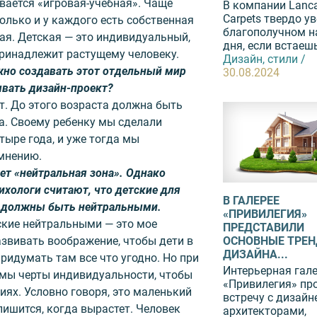
вается «игровая-учебная». Чаще
В компании Lanca
Carpets твердо у
колько и у каждого есть собственная
благополучном н
щая. Детская — это индивидуальный,
дня, если встаешь
принадлежит растущему человеку.
Дизайн, стили /
жно создавать этот отдельный мир
30.08.2024
ывать дизайн-проект?
т. До этого возраста должна быть
а. Своему ребенку мы сделали
тыре года, и уже тогда мы
 мнению.
лет «нейтральная зона». Однако
ихологи считают, что детские для
В ГАЛЕРЕЕ
а должны быть нейтральными.
«ПРИВИЛЕГИЯ»
ские нейтральными — это мое
ПРЕДСТАВИЛИ
звивать воображение, чтобы дети в
ОСНОВНЫЕ ТРЕ
ДИЗАЙНА...
ридумать там все что угодно. Но при
Интерьерная гал
имы черты индивидуальности, чтобы
«Привилегия» пр
иях. Условно говоря, это маленький
встречу с дизайн
лишится, когда вырастет. Человек
архитекторами,