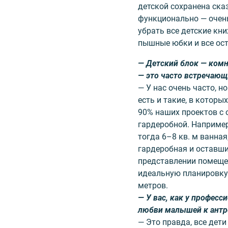
детской сохранена сказ
функционально — очень
убрать все детские кни
пышные юбки и все ос
— Детский блок — комн
— это часто встречающ
— У нас очень часто, н
есть и такие, в которы
90% наших проектов с 
гардеробной. Например,
тогда 6–8 кв. м ванна
гардеробная и оставши
представлении помеще
идеальную планировку 
метров.
— У вас, как у професс
любви малышей к ант
— Это правда, все дет