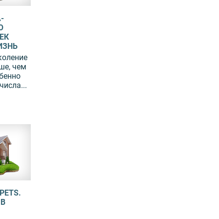
-
Ю
ЕК
ИЗНЬ
коление
ше, чем
бенно
числа...
PETS.
 В