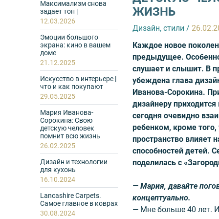
Максимализм снова
ЖИЗНЬ
задает тон |
12.03.2026
Дизайн, стили
/
26.02.
Эмоции большого
Каждое новое поколен
экрана: кино в вашем
доме
предыдущее. Особенно 
21.12.2025
слушает и слышит. В п
Искусство в интерьере |
убеждена глава дизай
что и как покупают
Иванова-Сорокина. Пр
29.05.2025
дизайнеру приходится 
Мария Иванова-
сегодня очевидно вза
Сорокина: Свою
ребенком, кроме того,
детскую человек
помнит всю жизнь
пространство влияет 
26.02.2025
способностей детей. С
Дизайн и технологии
поделилась с «Загоро
для кухонь
16.10.2024
— Мария, давайте пого
Lancashire Carpets.
концептуально.
Самое главное в коврах
— Мне больше 40 лет. И
30.08.2024