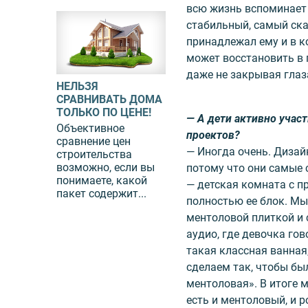
всю жизнь вспоминает
стабильный, самый ска
принадлежал ему и в к
может восстановить в 
даже не закрывая глаз
НЕЛЬЗЯ
СРАВНИВАТЬ ДОМА
ТОЛЬКО ПО ЦЕНЕ!
— А дети активно учас
Объективное
проектов?
сравнение цен
— Иногда очень. Дизай
строительства
возможно, если вы
потому что они самые 
понимаете, какой
— детская комната с 
пакет содержит...
полностью ее блок. Мы
ментоловой плиткой и 
аудио, где девочка го
такая классная ванная
сделаем так, чтобы бы
ментоловая». В итоге м
есть и ментоловый, и р