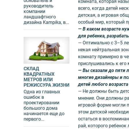
основатель и
комната, которая назы
руководитель
всего, когда детей нес
компании
детская, а игровая об
ландшафтного
особый мир, который 
дизайна Kampika, в...
— В каком возрасте ну
для ребенка, разрабат
— Оптимально с 3–5 ле
некая нейтральная зон
комнату примерно в че
прислушивались к его
СКЛАД
— Вы сказали до пяти 
КВАДРАТНЫХ
многие дизайнеры и пс
МЕТРОВ ИЛИ
детей любого возраст
РЕЖИССУРА ЖИЗНИ
— Не должны быть дет
Одна из главных
ошибок в
мнение. Они должны ра
проектировании
игровой форме могли п
большого дома
этом детской необход
начинается еще до
остаться в воспоминан
первого...
рай, которого ребенок 