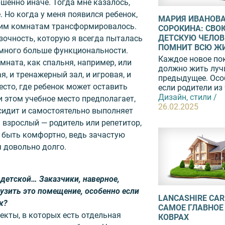
шенно иначе. Тогда мне казалось,
. Но когда у меня появился ребенок,
МАРИЯ ИВАНОВА
ким комнатам трансформировалось.
СОРОКИНА: СВО
ДЕТСКУЮ ЧЕЛОВ
азочность, которую я всегда пыталась
ПОМНИТ ВСЮ Ж
амного больше функциональности.
Каждое новое по
мната, как спальня, например, или
должно жить луч
я, и тренажерный зал, и игровая, и
предыдущее. Осо
место, где ребенок может оставить
если родители из 
Дизайн, стили /
и этом учебное место предполагает,
26.02.2025
 сидит и самостоятельно выполняет
м взрослый — родитель или репетитор,
 быть комфортно, ведь зачастую
 довольно долго.
 детской… Заказчики, наверное,
рузить это помещение, особенно если
LANCASHIRE CAR
к?
САМОЕ ГЛАВНОЕ
екты, в которых есть отдельная
КОВРАХ