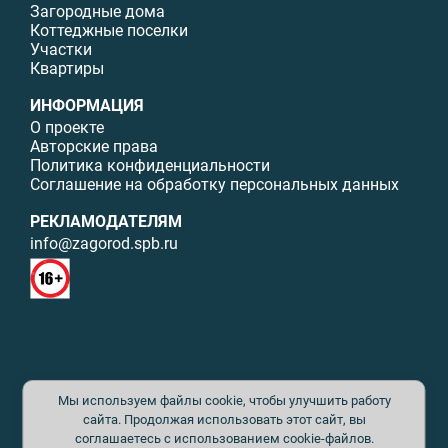
Загородные дома
Коттеджные поселки
Участки
Квартиры
ИНФОРМАЦИЯ
О проекте
Авторские права
Политика конфиденциальности
Соглашение на обработку персональных данных
РЕКЛАМОДАТЕЛЯМ
info@zagorod.spb.ru
© ИП Малыщева Б.Л. Все права защищены. Перепечатка материалов
Мы используем файлы cookie, чтобы улучшить работу
данного сайта возможна только с письменного разрешения. При
цитировании ссылка на www.zagorod.spb.ru обязательна. Редакция не
сайта. Продолжая использовать этот сайт, вы
несет ответственности за содержание рекламных материалов. Все
соглашаетесь с использованием cookie-файлов.