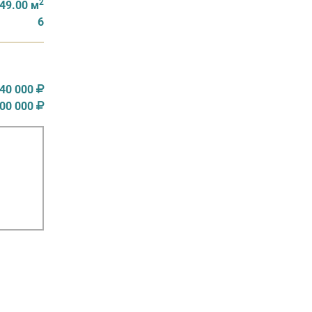
2
49.00 м
6
340 000
900 000