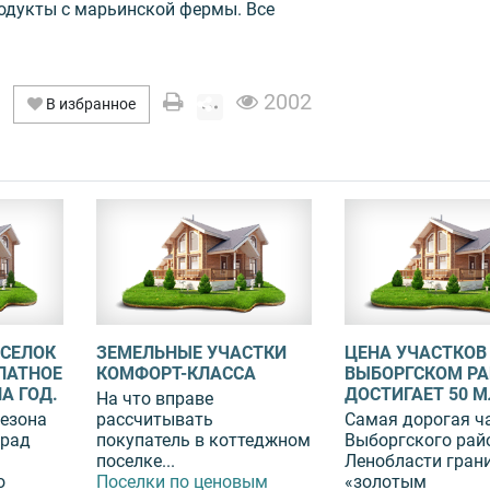
одукты с марьинской фермы. Все
2002
В избранное
СЕЛОК
ЗЕМЕЛЬНЫЕ УЧАСТКИ
ЦЕНА УЧАСТКОВ
ЛАТНОЕ
КОМФОРТ-КЛАССА
ВЫБОРГСКОМ РА
А ГОД.
ДОСТИГАЕТ 50 М
На что вправе
сезона
рассчитывать
Самая дорогая ч
град
покупатель в коттеджном
Выборгского рай
поселке...
Ленобласти грани
о
Поселки по ценовым
«золотым