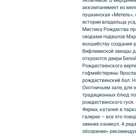
Яковлевой. В мерцании
аккомпанемент из мел
пушкинская «Метель», с
истории владельца уса
Мистика Рождества п
сводами подвалов Мар
волшебству создания р
Вифлеемской звезды д
откроются двери Белой
Рождественского верте
гофмейстерины Яросла
рождественский бал. Н
Охотничьем зале, для 
традиционных блюд по
рождественского гуся.
Ферма, катания в парка
галерее — все это пов
зимних каникул. А ред
обозрение» рекомендуе