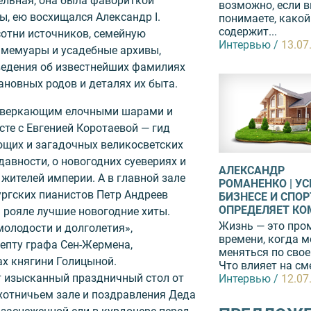
ельная, она была фавориткой
возможно, если 
, ею восхищался Александр I.
понимаете, какой
содержит...
сотни источников, семейную
Интервью /
13.07
, мемуары и усадебные архивы,
ведения об известнейших фамилиях
ановных родов и деталях их быта.
 сверкающим елочными шарами и
те с Евгенией Коротаевой — гид
ющих и загадочных великосветских
давности, о новогодних суевериях и
АЛЕКСАНДР
жителей империи. А в главной зале
РОМАНЕНКО | УС
ургских пианистов Петр Андреев
БИЗНЕСЕ И СПОР
ОПРЕДЕЛЯЕТ К
 рояле лучшие новогодние хиты.
Жизнь — это про
молодости и долголетия»,
времени, когда 
епту графа Сен-Жермена,
меняться по свое
х княгини Голицыной.
Что влияет на сме
т изысканный праздничный стол от
Интервью /
12.07
хотничьем зале и поздравления Деда