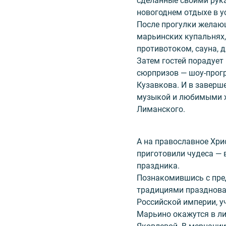
сделанные своими рук
новогоднем отдыхе в у
После прогулки желающ
марьинских купальнях, 
противотоком, сауна, 
Затем гостей порадует
сюрпризов — шоу-прог
Кузавкова. И в заверш
музыкой и любимыми х
Лиманского.
А на православное Хр
приготовили чудеса — 
праздника.
Познакомившись с пре
традициями празднова
Российской империи, у
Марьино окажутся в ли