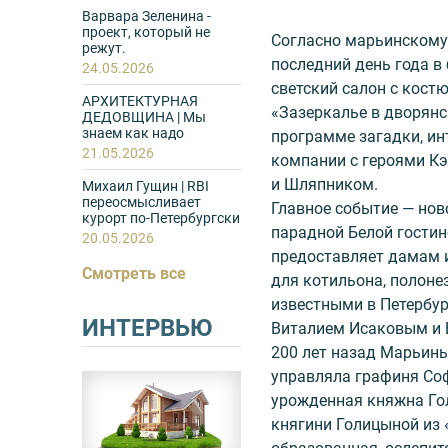
Варвара Зеленина -
проект, который не
Согласно марьинскому
режут.
последний день года в
24.05.2026
светский салон с кос
АРХИТЕКТУРНАЯ
«Зазеркалье в дворянс
ДЕДОВЩИНА | Мы
знаем как надо
программе загадки, инт
21.05.2026
компании с героями Кэ
и Шляпником.
Михаил Гущин | RBI
переосмысливает
Главное событие — но
курорт по-Петербургски
парадной Белой гостин
20.05.2026
предоставляет дамам 
Смотреть все
для котильона, полоне
известными в Петербу
ИНТЕРВЬЮ
Виталием Исаковым и 
200 лет назад Марьины
управляла графиня Со
урожденная княжна Го
княгини Голицыной из 