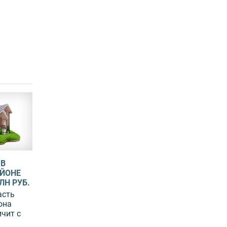
 В
ЙОНЕ
ЛН РУБ.
асть
она
чит с