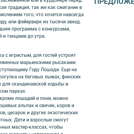
 заснеженной ели в курдонере перед
ПРЕДЛОЖ
ая традиция, так же как сжигание в
ислением того, что хочется навсегда
ду, или фейерверк из тысячи звезд.
дняя программа с конкурсами,
 и танцами до утра.
ка с игристым, для гостей устроят
пряженных марьинскими рысаками.
ступающему Году Лошади. Еще на
прогулка на беговых лыжах, финских
м для скандинавской ходьбы в
ком парках.
 кроме лошадей и пони, можно
шевых альпак и овечек, коров и
нов, цесарок и других экзотических
отных. Дети и взрослые смогут
чных мастер-классах, чтобы