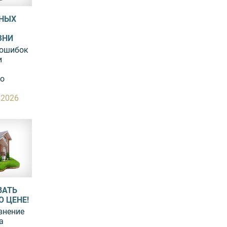
ТНЫХ
ЗНИ
 ошибок
и
до
.2026
ВАТЬ
 ЦЕНЕ!
внение
а