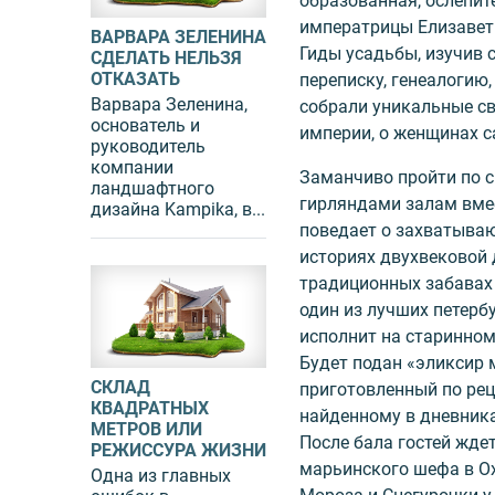
образованная, ослепит
императрицы Елизаветы
ВАРВАРА ЗЕЛЕНИНА
Гиды усадьбы, изучив 
СДЕЛАТЬ НЕЛЬЗЯ
ОТКАЗАТЬ
переписку, генеалогию
Варвара Зеленина,
собрали уникальные с
основатель и
империи, о женщинах с
руководитель
компании
Заманчиво пройти по
ландшафтного
гирляндами залам вмес
дизайна Kampika, в...
поведает о захватыва
историях двухвековой 
традиционных забавах 
один из лучших петерб
исполнит на старинном
Будет подан «эликсир 
СКЛАД
приготовленный по рец
КВАДРАТНЫХ
найденному в дневника
МЕТРОВ ИЛИ
После бала гостей жде
РЕЖИССУРА ЖИЗНИ
марьинского шефа в О
Одна из главных