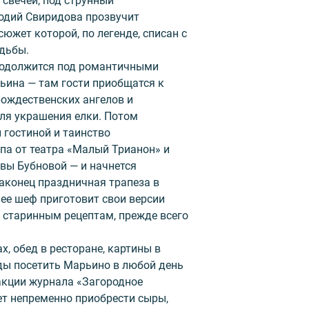
 свечей, под струнный
одий Свиридова прозвучит
южет которой, по легенде, списан с
дьбы.
родолжится под романтичными
ьина — там гости приобщатся к
ождественских ангелов и
ля украшения елки. Потом
 гостиной и таинство
па от театра «Малый Трианон» и
вы Бубновой — и начнется
аконец праздничная трапеза в
нее шеф приготовит свои версии
 старинным рецептам, прежде всего
х, обед в ресторане, картины в
оды посетить Марьино в любой день
акции журнала «Загородное
т непременно приобрести сыры,