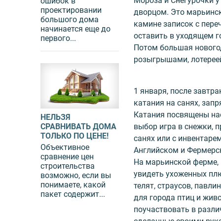
Мороза и Снегурочки у
ошибок в
проектировании
дворцом. Это марьинск
большого дома
камине записок с переч
начинается еще до
оставить в уходящем го
первого...
Потом большая нового
розыгрышами, лотереей
1 января, после завтра
катания на санях, за
Катания посвящены на
НЕЛЬЗЯ
выбор игра в снежки, 
СРАВНИВАТЬ ДОМА
ТОЛЬКО ПО ЦЕНЕ!
санях или с инвентаре
Объективное
Английском и Фермерс
сравнение цен
На марьинской ферме,
строительства
увидеть ухоженных плю
возможно, если вы
понимаете, какой
телят, страусов, павли
пакет содержит...
для города птиц и жив
поучаствовать в разли