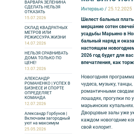
ВАРВАРА ЗЕЛЕНИНА
СДЕЛАТЬ НЕЛЬЗЯ
Интервью
/
25.12.2025
ОТКАЗАТЬ
15.07.2026
Шелест бальных платье
мерцание сотен свечей
СКЛАД КВАДРАТНЫХ
МЕТРОВ ИЛИ
усадьбы Марьино в Нов
РЕЖИССУРА ЖИЗНИ
бальный наряд и оказа
14.07.2026
настоящем новогоднем
НЕЛЬЗЯ СРАВНИВАТЬ
2026 год будет для в
ДОМА ТОЛЬКО ПО
впечатления, как торж
ЦЕНЕ!
13.07.2026
Новогодняя программа 
АЛЕКСАНДР
РОМАНЕНКО | УСПЕХ В
чудеса, музыку, танцы
БИЗНЕСЕ И СПОРТЕ
романтичными сводами
ОПРЕДЕЛЯЕТ
КОМАНДА
лошадях, прогулки по 
12.07.2026
марьинских купальнях
Дворцовые залы уже ук
Александр Горбунов |
Включаем загородный
каждом новогодние ко
уют на максимум
свой колорит.
25.05.2026