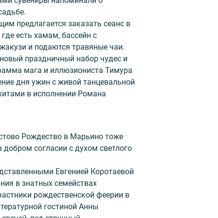
ами сувениры напоминали о
садьбе.
им предлагается заказать сеанс в
где есть хамам, бассейн с
джакузи и подаются травяные чаи.
 новый праздничный набор чудес и
рамма мага и иллюзиониста Тимура
ение дня ужин с живой танцевальной
итами в исполнении Романа
истово Рождество в Марьино тоже
в добром согласии с духом светлого
дставленными Евгенией Коротаевой
ния в знатных семействах
частники рождественской феерии в
тературной гостиной Анны