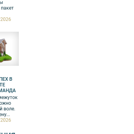
вы
 пакет
.2026
ПЕХ В
ТЕ
ОМАНДА
межуток
можно
й воле.
ну...
.2026