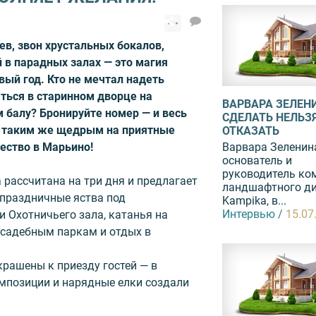
в, звон хрустальных бокалов,
 в парадных залах — это магия
ый год. Кто не мечтал надеть
ться в старинном дворце на
ВАРВАРА ЗЕЛЕН
 балу? Бронируйте номер — и весь
СДЕЛАТЬ НЕЛЬЗ
ас таким же щедрым на приятные
ОТКАЗАТЬ
Варвара Зеленин
ество в Марьино!
основатель и
руководитель ко
рассчитана на три дня и предлагает
ландшафтного д
, праздничные яства под
Kampika, в...
Интервью /
15.07
 Охотничьего зала, катанья на
усадебным паркам и отдых в
.
рашены к приезду гостей — в
мпозиции и нарядные елки создали