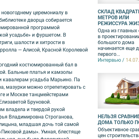
СКЛАД КВАДРА
 новогоднему церемониалу в
МЕТРОВ ИЛИ
 библиотеке дворца собирается
РЕЖИССУРА ЖИ
тюмированной программой
Одна из главных
кой усадьбе» и фуршетом. В
в проектировани
большого дома
риги, шалости и хитрости в
начинается еще 
рролла — Алисой, Красной Королевой
первого...
Интервью /
14.07
вогодний костюмированный бал в
ой. Бальные платья и камзолы
и кавалерам усадьба Марьино. Па
за, мазурки можно отрепетировать с
рге и Москве танцмейстерами
Елизаветой Бруновой.
м владела и твердой рукой
НЕЛЬЗЯ СРАВНИ
фья Владимировна Строганова,
ДОМА ТОЛЬКО ПО
лицына, младшая дочь той самой
Объективное сра
«Пиковой дамы». Умная, блестяще
цен строительств