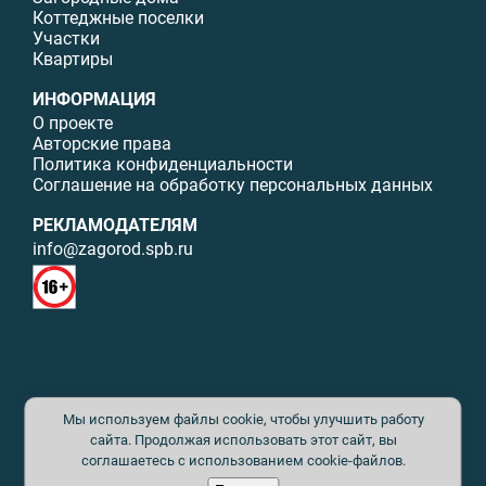
Коттеджные поселки
Участки
Квартиры
ИНФОРМАЦИЯ
О проекте
Авторские права
Политика конфиденциальности
Соглашение на обработку персональных данных
РЕКЛАМОДАТЕЛЯМ
info@zagorod.spb.ru
© ИП Малыщева Б.Л. Все права защищены. Перепечатка материалов
Мы используем файлы cookie, чтобы улучшить работу
данного сайта возможна только с письменного разрешения. При
цитировании ссылка на www.zagorod.spb.ru обязательна. Редакция не
сайта. Продолжая использовать этот сайт, вы
несет ответственности за содержание рекламных материалов. Все
соглашаетесь с использованием cookie-файлов.
рекламируемые товары и услуги имеют необходимые сертификаты и