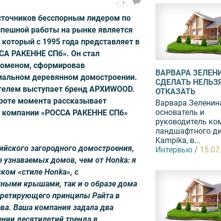
сточников бесспорным лидером по
спешной работы на рынке является
который с 1995 года представляет в
СА РАКЕННЕ СПб». Он стал
оменом, сформировав
ВАРВАРА ЗЕЛЕН
иальном деревянном домостроении.
СДЕЛАТЬ НЕЛЬЗ
телем выступает бренд АРХИWOOD.
ОТКАЗАТЬ
троте момента рассказывает
Варвара Зеленин
основатель и
р компании «РОССА РАКЕННЕ СПб»
руководитель ко
ландшафтного д
Kampika, в...
ийского загородного домострое­ния,
Интервью /
15.07
е узнаваемых домов, чем от Honka: я
ком «стиле Honka», с
ными крышами, так и о образе дома
ретирующего принципы Райта в
ева. Ваша компания задала два
нии десятилетий тренда в