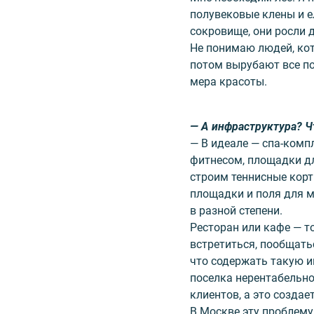
полувековые клены и е
сокровище, они росли д
Не понимаю людей, кот
потом вырубают все по
мера красоты.
— А инфраструктура? 
— В идеале — спа-комп
фитнесом, площадки дл
строим теннисные корт
площадки и поля для м
в разной степени.
Ресторан или кафе — т
встретиться, пообщатьс
что содержать такую и
поселка нерентабельно
клиентов, а это создае
В Москве эту проблему