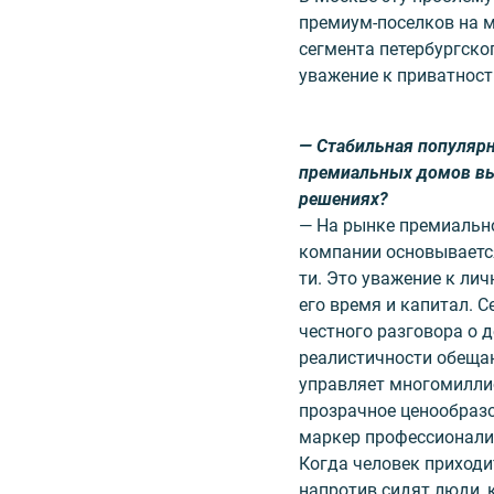
премиум-поселков на м
сегмента петербургско
уважение к приватност
— Стабильная популярн
премиальных домов вы
решениях?
— На рынке премиальн
компании основывается
ти. Это уважение к ли
его время и капитал. С
честного разговора о д
реа­листичности обеща
управляет многомилли
прозрачное ценообразо
маркер профессионали
Когда человек приходит
напротив сидят люди, 