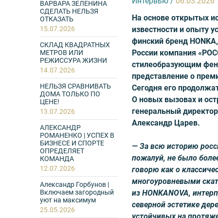
Интервью
/
06.03.2026
ВАРВАРА ЗЕЛЕНИНА
СДЕЛАТЬ НЕЛЬЗЯ
На основе открытых и
ОТКАЗАТЬ
15.07.2026
известности и опыту у
финский бренд HONKA, 
СКЛАД КВАДРАТНЫХ
России компания «РОС
МЕТРОВ ИЛИ
РЕЖИССУРА ЖИЗНИ
стилеобразующим фен
14.07.2026
представление о прем
НЕЛЬЗЯ СРАВНИВАТЬ
Сегодня его продолжа
ДОМА ТОЛЬКО ПО
О новых вызовах и ос
ЦЕНЕ!
генеральный директо
13.07.2026
Александр Царев.
АЛЕКСАНДР
РОМАНЕНКО | УСПЕХ В
БИЗНЕСЕ И СПОРТЕ
— За всю историю росс
ОПРЕДЕЛЯЕТ
пожалуй, не было боле
КОМАНДА
12.07.2026
говорю как о классичес
многоуровневыми скат
Александр Горбунов |
Включаем загородный
из HONKANOVA, интерп
уют на максимум
северной эстетике дер
25.05.2026
устойчивых на протяже