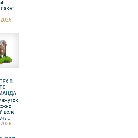
вы
 пакет
.2026
ПЕХ В
ТЕ
ОМАНДА
межуток
можно
й воле.
ну...
.2026