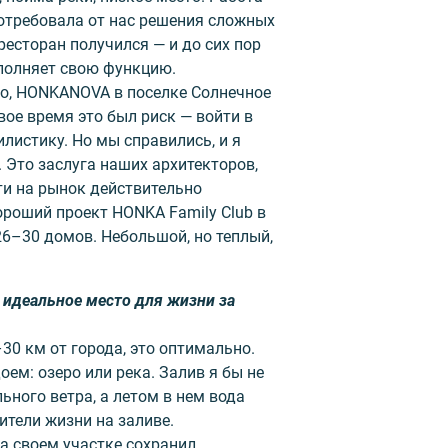
отребовала от нас решения сложных
ресторан получился — и до сих пор
полняет свою функцию.
но, HONKANOVA в поселке Солнечное
вое время это был риск — войти в
листику. Но мы справились, и я
. Это заслуга наших архитекторов,
и на рынок действительно
ороший проект HONKA Family Club в
6–30 домов. Небольшой, но теплый,
с идеальное место для жизни за
30 км от города, это оптимально.
ем: озеро или река. Залив я бы не
ьного ветра, а летом в нем вода
нители жизни на заливе.
на своем участке сохранил