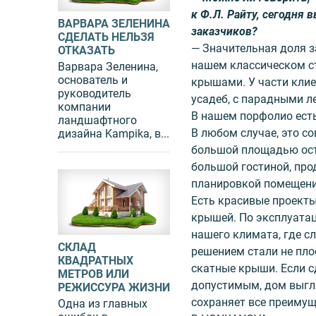
к Ф.Л. Райту, сегодня
ВАРВАРА ЗЕЛЕНИНА
заказчиков?
СДЕЛАТЬ НЕЛЬЗЯ
— Значительная доля з
ОТКАЗАТЬ
нашем классическом с
Варвара Зеленина,
основатель и
крышами. У части клие
руководитель
усадеб, с парадными л
компании
В нашем порфолио есть
ландшафтного
В любом случае, это с
дизайна Kampika, в...
большой площадью ост
большой гостиной, пр
планировкой помещени
Есть красивые проекты
крышей. По эксплуата
нашего климата, где с
СКЛАД
решением стали не пло
КВАДРАТНЫХ
скатные крыши. Если 
МЕТРОВ ИЛИ
допустимым, дом выгл
РЕЖИССУРА ЖИЗНИ
сохраняет все преимущ
Одна из главных