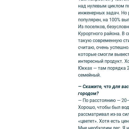
над нулевым циклом п
инженерных задач. Но 
популярен, на 100% вы
Из поселков, безуслов
Курортного района. В с
такую современную сти
считаю, очень успешно
которые смогли вывест
интересный продукт. Х
Юкках — там порядка 2
семейный.
— Скажите, что для ва
городом?
— По расстоянию — 20–
Хорошо, чтобы был водо
рассматривал из-за сил
«цветет». Хотя есть це
Мне необходим лес. Я 