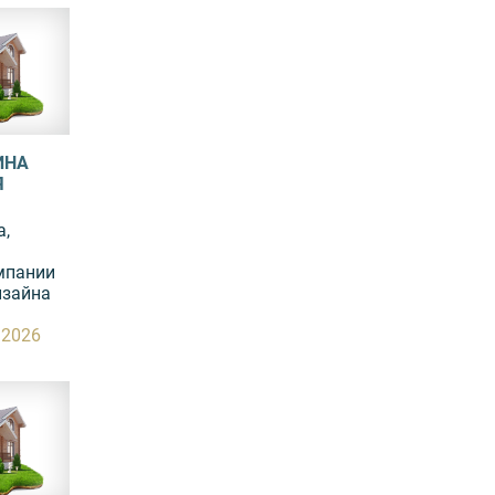
ИНА
Я
а,
мпании
изайна
.2026