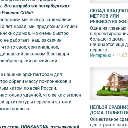
е. Это разработки петербургских
СКЛАД КВАДРА
а Ракенне СПб»?
МЕТРОВ ИЛИ
ированием мы всегда занимались
РЕЖИССУРА ЖИ
30 лет назад, мы предложили клиен­
Одна из главных
инских домов. Но очень быстро
в проектировани
большого дома
то не работает: наш заказчик
начинается еще 
 что-то свое, оригинальное,
первого...
ндинавский лаконизм благодаря
Интервью /
14.07
риобрел яркий российский
ые нашими архитекторам для
тро обрели массу поклонников и
ым хитом по всей России.
настолько удачной, что ее как эталон
й архитектуры переняли затем и
НЕЛЬЗЯ СРАВНИ
нские коллеги.
ДОМА ТОЛЬКО ПО
Объективное сра
цен строительств
 что стиль HONKANOVA, отсылаю­щий