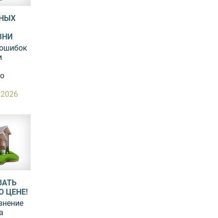
ТНЫХ
ЗНИ
 ошибок
и
до
.2026
ВАТЬ
 ЦЕНЕ!
внение
а