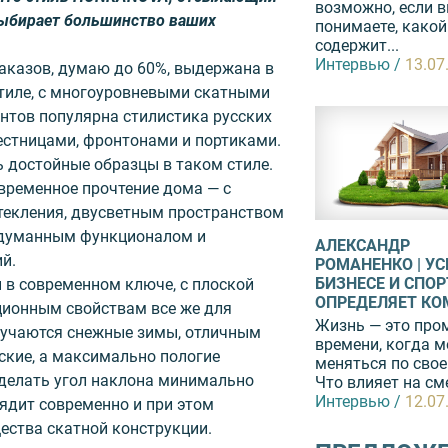
возможно, если 
 выбирает большинство ваших
понимаете, какой
содержит...
Интервью /
13.07
аказов, думаю до 60%, выдержана в
тиле, с многоуровневыми скатными
нтов популярна стилистика русских
естницами, фронтонами и портиками.
 достойные образцы в таком стиле.
овременное прочтение дома — с
екления, двусветным пространством
одуманным функционалом и
АЛЕКСАНДР
й.
РОМАНЕНКО | УС
БИЗНЕСЕ И СПОР
 в современном ключе, с плоской
ОПРЕДЕЛЯЕТ К
ционным свойствам все же для
Жизнь — это про
лучаются снежные зимы, отличным
времени, когда 
ские, а максимально пологие
меняться по свое
сделать угол наклона минимально
Что влияет на сме
Интервью /
12.07
ядит современно и при этом
ества скатной конструкции.