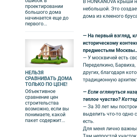
ошибок в
В HONKANOVA крыши не 
проектировании
небольшой. Это созда
большого дома
дома из клееного бруса
начинается еще до
первого...
— На первый взгляд, 
историческому контек
предместьям Москвы
— У москвичей есть св
Переделкино, Барвиха,
других, благодаря кот
НЕЛЬЗЯ
СРАВНИВАТЬ ДОМА
традицион­ную архитек
ТОЛЬКО ПО ЦЕНЕ!
Объективное
— Если оглянуться наз
сравнение цен
теплое чувство? Котт
строительства
— За 30 лет мы постро
возможно, если вы
выделить что-то одно 
понимаете, какой
пакет содержит...
есть.
Для меня лично важный
Там непростой участок,