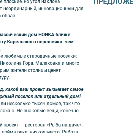
ПРЕДЛОЖ
плоские, но угол наклона
ет неординарный, инновационный для
 образ.
классический дом HONKA ближе
сту Карельского перешейка, чем
…
ои любимые стародачные поселки:
 Николина Гора, Малаховка и много
орым жители столицы ценят
туру.
ад, какой ваш проект вызывает самое
еджный поселок или отдельный дом?
или несколько тысяч домов, так что
сложно. Но знаковые вещи, конечно,
 проект — ресторан «Рыба на даче».
 пойма реки, низкое место. Работа