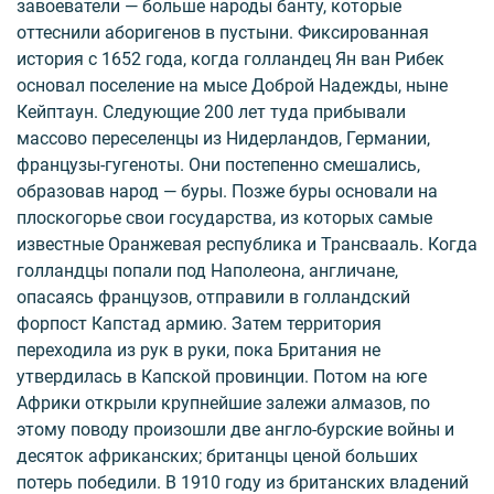
завоеватели — больше народы банту, которые
оттеснили аборигенов в пустыни. Фиксированная
история с 1652 года, когда голландец Ян ван Рибек
основал поселение на мысе Доброй Надежды, ныне
Кейптаун. Следующие 200 лет туда прибывали
массово переселенцы из Нидерландов, Германии,
французы-гугеноты. Они постепенно смешались,
образовав народ — буры. Позже буры основали на
плоскогорье свои государства, из которых самые
известные Оранжевая республика и Трансвааль. Когда
голландцы попали под Наполеона, англичане,
опасаясь французов, отправили в голландский
форпост Капстад армию. Затем территория
переходила из рук в руки, пока Британия не
утвердилась в Капской провинции. Потом на юге
Африки открыли крупнейшие залежи алмазов, по
этому поводу произошли две англо-бурские войны и
десяток африканских; британцы ценой больших
потерь победили. В 1910 году из британских владений