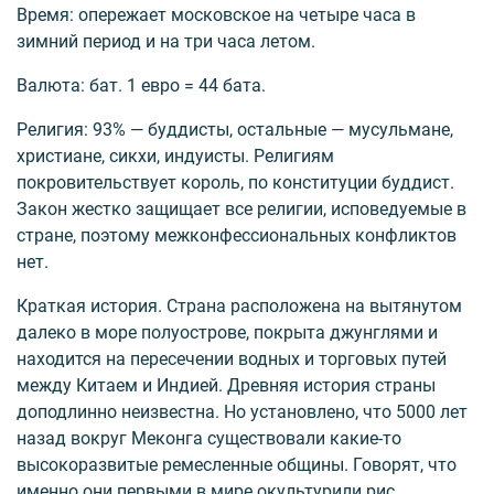
Время: опережает московское на четыре часа в
зимний период и на три часа летом.
Валюта: бат. 1 евро = 44 бата.
Религия: 93% — буддисты, остальные — мусульмане,
христиане, сикхи, индуисты. Религиям
покровительствует король, по конституции буддист.
Закон жестко защищает все религии, исповедуемые в
стране, поэтому межконфессиональных конфликтов
нет.
Краткая история. Страна расположена на вытянутом
далеко в море полуострове, покрыта джунглями и
находится на пересечении водных и торговых путей
между Китаем и Индией. Древняя история страны
доподлинно неизвестна. Но установлено, что 5000 лет
назад вокруг Меконга существовали какие-то
высокоразвитые ремесленные общины. Говорят, что
именно они первыми в мире окультурили рис.