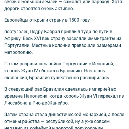
связь с Большой землей — самолет или пароход. Хотя
дороги строятся очень активно.
Европейцы открыли страну в 1500 году —
португалец Педру Кабрал приплыл туда по пути в
Африку. Весь XVI век страну заселяли иммигранты из
Португалии. Местные колонии превзошли размерами
метрополию.
Потом разразилась война Португалии с Испанией,
король Жуан IV сбежал в Бразилию. Началась
экспансия, Бразилия существенно расширилась.
В следующий раз Бразилия сделалась империей во
времена Наполеона, когда король Жуан VI переехал из
Лиссабона в Рио-де-Жанейро.
Затем страна стала династической монархией, а после
отмены рабства — республикой, ну а уже совсем
недавно из кофейной и золотой полуколонии