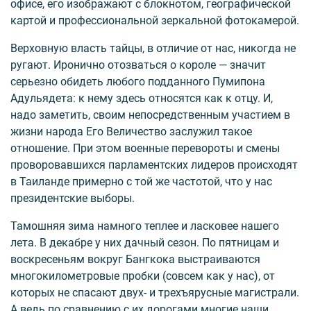
офисе, его изображают с блокнотом, географической
картой и профессиональной зеркальной фотокамерой.
Верховную власть тайцы, в отличие от нас, никогда не
ругают. Иронично отозваться о короле — значит
серьезно обидеть любого подданного Пумипона
Адульядета: к нему здесь относятся как к отцу. И,
надо заметить, своим непосредственным участием в
жизни народа Его Величество заслужил такое
отношение. При этом военные перевороты и смены
проворовавшихся парламентских лидеров происходят
в Таиланде примерно с той же частотой, что у нас
президентские выборы.
Тамошняя зима намного теплее и ласковее нашего
лета. В декабре у них дачный сезон. По пятницам и
воскресеньям вокруг Бангкока выстраиваются
многокилометровые пробки (совсем как у нас), от
которых не спасают двух- и трехъярусные магистрали.
А ведь по сравнению с их дорогами многие наши