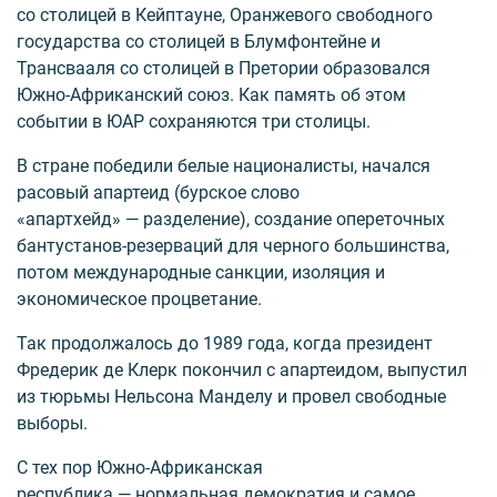
со столицей в Кейптауне, Оранжевого свободного
государства со столицей в Блумфонтейне и
Трансвааля со столицей в Претории образовался
Южно-Африканский союз. Как память об этом
событии в ЮАР сохраняются три столицы.
В стране победили белые националисты, начался
расовый апартеид (бурское слово
«апартхейд» — разделение), создание опереточных
бантустанов-резерваций для черного большинства,
потом международные санкции, изоляция и
экономическое процветание.
Так продолжалось до 1989 года, когда президент
Фредерик де Клерк покончил с апартеидом, выпустил
из тюрьмы Нельсона Манделу и провел свободные
выборы.
С тех пор Южно-Африканская
республика — нормальная демократия и самое