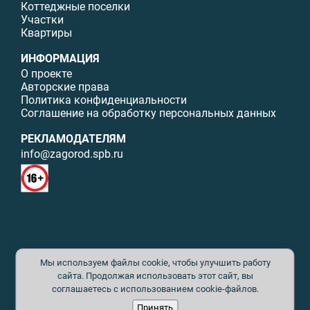
Коттеджные поселки
Участки
Квартиры
ИНФОРМАЦИЯ
О проекте
Авторские права
Политика конфиденциальности
Соглашение на обработку персональных данных
РЕКЛАМОДАТЕЛЯМ
info@zagorod.spb.ru
© ИП Малыщева Б.Л. Все права защищены. Перепечатка материалов
Мы используем файлы cookie, чтобы улучшить работу
данного сайта возможна только с письменного разрешения. При
цитировании ссылка на www.zagorod.spb.ru обязательна. Редакция не
сайта. Продолжая использовать этот сайт, вы
несет ответственности за содержание рекламных материалов. Все
соглашаетесь с использованием cookie-файлов.
рекламируемые товары и услуги имеют необходимые сертификаты и
Принять
лицензии. Перепечатка любых материалов без письменного согласия