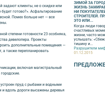
ЗИМОЙ ЗА ГОРО
й задают клиенты, не о скидке или
ЖИЗНЬ ЗАМИРАЕ
е будет готово?». Асфальтирование
НИ ПОКУПАТЕЛЕЙ
СТРОИТЕЛЕЙ. П
есной. Помех больше нет — все
ЭТО ИЛИ...
ены.
Когда люди гово
счастливых моме
зной степени готовности 23 особняка,
жизни, часто мо
услышать: «Сбеж
дства девелопера. Проекты
тишину и...
троить дополнительные помещения —
Разрушители миф
т, а также перепланировать
01.12.2015
ПРЕДЛОЖ
уникации, включая магистральный
 городские.
 устроен пруд с рыбами и водными
м и вдоль дороги высажены деревья