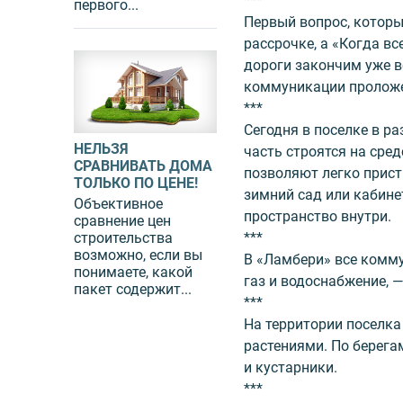
***
первого...
Первый вопрос, которы
рассрочке, а «Когда вс
дороги закончим уже в
коммуникации пролож
***
Сегодня в поселке в ра
НЕЛЬЗЯ
часть строятся на сре
СРАВНИВАТЬ ДОМА
позволяют легко прис
ТОЛЬКО ПО ЦЕНЕ!
зимний сад или кабине
Объективное
пространство внутри.
сравнение цен
***
строительства
возможно, если вы
В «Ламбери» все комм
понимаете, какой
газ и водоснабжение, —
пакет содержит...
***
На территории поселка
растениями. По берега
и кустарники.
***