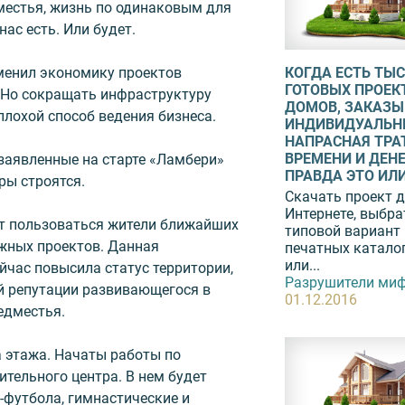
местья, жизнь по одинаковым для
нас есть. Или будет.
КОГДА ЕСТЬ ТЫ
зменил экономику проектов
ГОТОВЫХ ПРОЕК
 Но сокращать инфраструктуру
ДОМОВ, ЗАКАЗЫ
лохой способ ведения бизнеса.
ИНДИВИДУАЛЬН
НАПРАСНАЯ ТРА
ВРЕМЕНИ И ДЕНЕ
 заявленные на старте «Ламбери»
ПРАВДА ЭТО ИЛИ.
ры строятся.
Скачать проект 
Интернете, выбра
т пользоваться жители ближайших
типовой вариант 
жных проектов. Данная
печатных катало
или...
йчас повысила статус территории,
Разрушители миф
й репутации развивающегося в
01.12.2016
едместья.
 этажа. Начаты работы по
ительного центра. В нем будет
и-футбола, гимнастические и