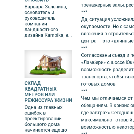
тренажерные залы, рес
Варвара Зеленина,
***
основатель и
руководитель
Да, ситуация усложнила
компании
окупаемости. Но с сам
ландшафтного
вложения в строитель
дизайна Kampika, в...
центра — это «длинные
***
Согласованы съезд и п
«Ламбери» с шоссе Юкк
возможность разделит
транспорта, чтобы тяж
СКЛАД
готовых домов.
КВАДРАТНЫХ
***
МЕТРОВ ИЛИ
Чем мы отличаемся от 
РЕЖИССУРА ЖИЗНИ
обещаниям. В кризис он
Одна из главных
где завтра?» Сегодня
ошибок в
проектировании
максимально готовый д
большого дома
возможностью некотор
начинается еще до