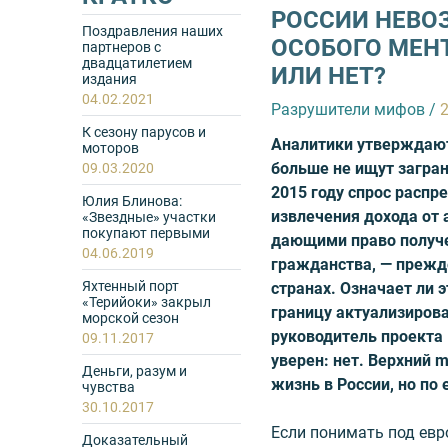
РОССИИ НЕВО
Поздравления наших
ОСОБОГО МЕНТ
партнеров с
двадцатилетием
ИЛИ НЕТ?
издания
04.02.2021
Разрушители мифов
/
К сезону парусов и
Аналитики утверждают
моторов
больше не ищут загра
09.03.2020
2015 году спрос расп
Юлия Блинова:
извлечения дохода от
«Звездные» участки
покупают первыми
дающими право получе
04.06.2019
гражданства, — прежд
Яхтенный порт
странах. Означает ли э
«Терийоки» закрыл
границу актуализирова
морской сезон
руководитель проекта
09.11.2017
уверен: нет. Верхний 
Деньги, разум и
жизнь в России, но по
чувства
30.10.2017
Если понимать под евр
Доказательный