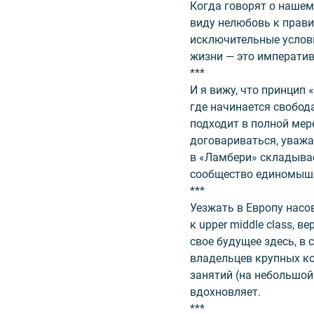
Когда говорят о нашем
виду нелюбовь к прави
исключительные услови
жизни — это императив
***
И я вижу, что принцип 
где начинается свобод
подходит в полной мер
договариваться, уважа
в «Ламбери» складывае
сообщество единомыш
***
Уезжать в Европу нас
к upper middle class, 
свое будущее здесь, в
владельцев крупных ко
занятий (на небольшой
вдохновляет.
***