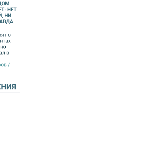
ДОМ
Т: НЕТ
, НИ
РАВДА
рят о
нтах
жно
ал в
ов /
ЕНИЯ