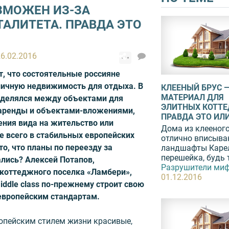
ЗМОЖЕН ИЗ-ЗА
АЛИТЕТА. ПРАВДА ЭТО
26.02.2016
, что состоятельные россияне
ничную недвижимость для отдыха. В
КЛЕЕНЫЙ БРУС 
МАТЕРИАЛ ДЛЯ
ределялся между объектами для
ЭЛИТНЫХ КОТТЕ
 аренды и объектами-вложениями,
ПРАВДА ЭТО ИЛИ
ния вида на жительство или
Дома из клееного
е всего в стабильных европейских
отлично вписыва
то, что планы по переезду за
ландшафты Каре
перешейка, будь то
лись? Алексей Потапов,
Разрушители миф
 коттеджного поселка «Ламбери»,
01.12.2016
middle class по-прежнему строит свою
 европейским стандартам.
опейским стилем жизни красивые,