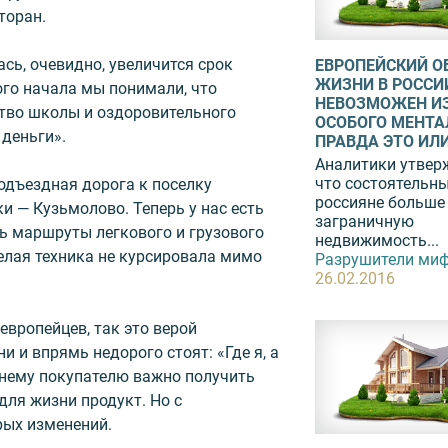
торан.
сь, очевидно, увеличится срок
ЕВРОПЕЙСКИЙ О
ЖИЗНИ В РОССИ
ого начала мы понимали, что
НЕВОЗМОЖЕН ИЗ
ство школы и оздоровительного
ОСОБОГО МЕНТА
 деньги».
ПРАВДА ЭТО ИЛИ.
Аналитики утвер
что состоятельн
одъездная дорога к поселку
россияне больше
и — Кузьмолово. Теперь у нас есть
заграничную
ь маршруты легкового и грузового
недвижимость...
елая техника не курсировала мимо
Разрушители миф
26.02.2016
европейцев, так это верой
и и впрямь недорого стоят: «Где я, а
шнему покупателю важно получить
ля жизни продукт. Но с
ых изменений.