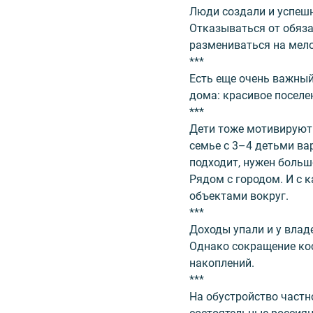
Люди создали и успешн
Отказываться от обяза
размениваться на мел
***
Есть еще очень важный
дома: красивое поселен
***
Дети тоже мотивируют 
семье с 3–4 детьми ва
подходит, нужен больш
Рядом с городом. И с
объектами вокруг.
***
Доходы упали и у владе
Однако сокращение кос
накоплений.
***
На обустройство частн