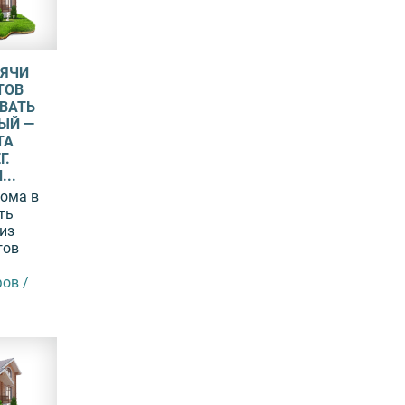
СЯЧИ
ТОВ
ВАТЬ
ЫЙ —
ТА
Г.
..
дома в
ть
из
гов
ов /