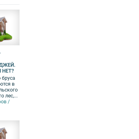
—
ДЖЕЙ.
 НЕТ?
 бруса
ются в
льского
 лес,...
ов /