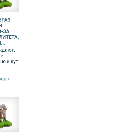
БРАЗ
И
-ЗА
ЛИТЕТА.
..
ждают,
ые
 не ищут
ов /