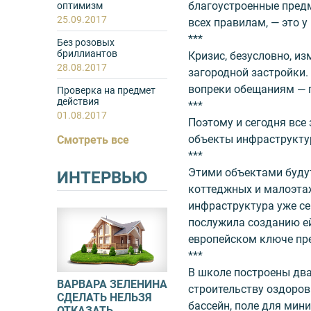
благоустроенные пред
оптимизм
25.09.2017
всех правилам, — это у 
***
Без розовых
бриллиантов
Кризис, безусловно, и
28.08.2017
загородной застройки.
вопреки обещаниям — п
Проверка на предмет
действия
***
01.08.2017
Поэтому и сегодня все
объекты инфраструкту
Смотреть все
***
Этими объектами буду
ИНТЕРВЬЮ
коттеджных и малоэта
инфраструктура уже се
послужила созданию е
европейском ключе пр
***
В школе построены два
ВАРВАРА ЗЕЛЕНИНА
строительству оздоров
СДЕЛАТЬ НЕЛЬЗЯ
бассейн, поле для мин
ОТКАЗАТЬ