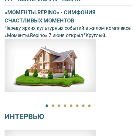
«МОМЕНТЫ.REPINO» - СИМФОНИЯ
З
И.
СЧАСТЛИВЫХ МОМЕНТОВ
И
Череду ярких культурных событий в жилом комплексе
И
«Моменты.Repino» 7 июня открыл "Круглый...
и
на
ИНТЕРВЬЮ